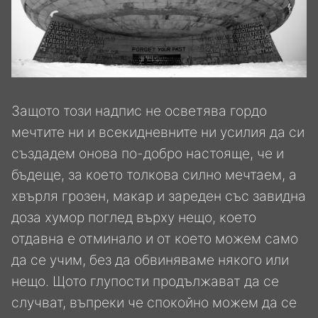
Защото този надпис не осветява гордо
мечтите ни и всекидневните ни усилия да си
създадем онова по-добро настояще, че и
бъдеще, за което толкова силно мечтаем, а
хвърля грозен, макар и зареден със завидна
доза хумор поглед върху нещо, което
отдавна е отминало и от което можем само
да се учим, без да обвиняваме някого или
нещо. Щото глупости продължават да се
случват, въпреки че спокойно можем да се