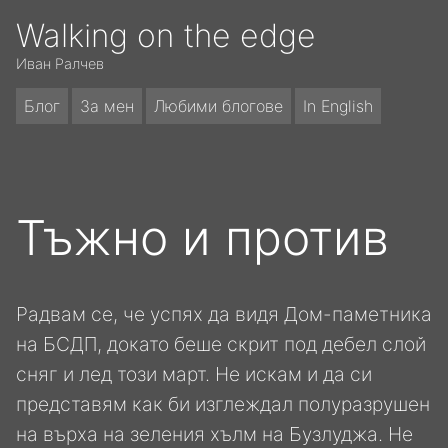
Walking on the edge
Иван Ралчев
Блог
За мен
Любими блогове
In English
Тъжно и против
Радвам се, че успях да видя Дом-паметника
на БСДП, докато беше скрит под дебел слой
сняг и лед този март. Не искам и да си
представям как би изглеждал полуразрушен
на върха на зеления хълм на Бузлуджа. Не