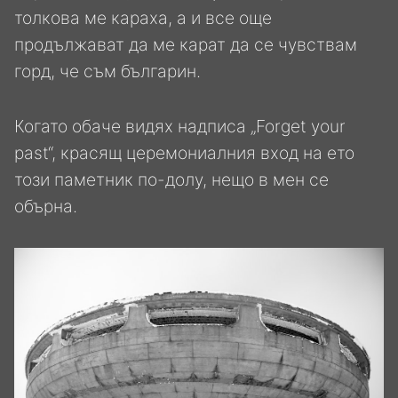
толкова ме караха, а и все още
продължават да ме карат да се чувствам
горд, че съм българин.
Когато обаче видях надписа „Forget your
past“, красящ церемониалния вход на ето
този паметник по-долу, нещо в мен се
обърна.