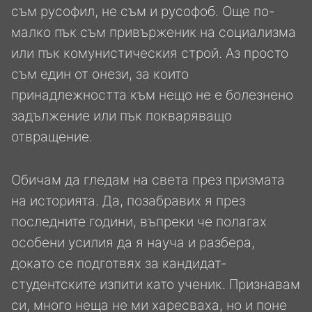
съм русофил, не съм и русофоб. Още по-
малко пък съм привърженик на социализма
или пък комунистическия строй. Аз просто
съм един от онези, за които
принадлежността към нещо не е болезнено
задължение или пък покваряващо
отвращение.
Обичам да гледам на света през призмата
на историята. Да, позабравих я през
последните години, въпреки че полагах
особени усилия да я науча и разбера,
докато се подготвях за кандидат-
студентските изпити като ученик. Признавам
си, много неща не ми харесваха, но и поне