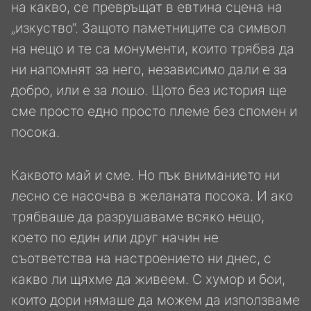
на какво, се превръщат в евтина сцена на
„изкуство“. Защото паметниците са символ
на нещо и те са монументи, които трябва да
ни напомнят за него, независимо дали е за
добро, или е за лошо. Щото без история ще
сме просто едно просто племе без спомен и
посока.
Каквото май и сме. Но пък вниманието ни
лесно се насочва в желаната посока. И ако
трябваше да разрушаваме всяко нещо,
което по един или друг начин не
съответства на настроението ни днес, с
какво ли щяхме да живеем. С хумор и бои,
които дори нямаше да можем да използваме