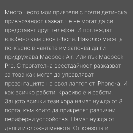
Много често мои приятели с почти детинска
привързаност казват, че не могат да си
представят друг телефон. И поглеждат
влюбено към своя iPhone. Няколко месеца
по-късно в чантата им започва да ги
придружава Macbook Air. Или пък Macbook
Pro. С трогателна всеотдайност разказват
за това как могат да управляват
презентацията на своя лаптоп от iPhone-a. И
как всичко работи. Красиво е и работи.
Защото всички тези хора нямат нужда от 8
порта, към които да прикрепят различни
периферни устройства. Нямат нужда от
дълги и сложни менюта. От конзола и