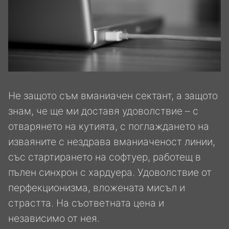
Не защото съм вманиачен сектант, а защото
знам, че ще ми доставя удоволствие – с
отварянето на кутията, с поглаждането на
изваяните с нездрава вманиаченост линии,
със стартирането на софтуер, работещ в
пълен синхрон с хардуера. Удоволствие от
перфекционизма, вложената мисъл и
страстта. На съответната цена и
независимо от нея.