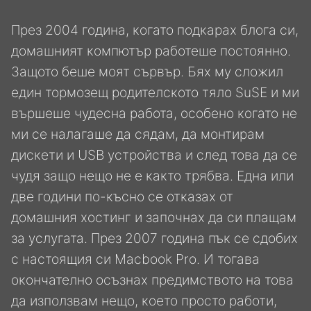
През 2004 година, когато подкарах блога си,
домашният компютър работеше постоянно.
Защото беше моят сървър. Бях му сложил
един тормозещ родителското тяло SuSE и ми
вършеше чудесна работа, особено когато не
ми се налагаше да сядам, да монтирам
дискети и USB устройства и след това да се
чудя защо нещо не е както трябва. Една или
две години по-късно се отказах от
домашния хостинг и започнах да си плащам
за услугата. През 2007 година пък се сдобих
с настоящия си Macbook Pro. И тогава
окончателно осъзнах предимството на това
да използвам нещо, което просто работи,