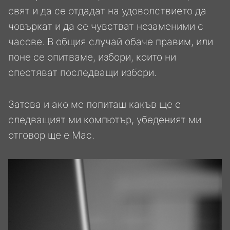
свят и да се отдадат на удоволствието да
човъркат и да се чувстват незаменими с
часове. В общия случай обаче правим, или
поне се опитваме, избори, които ни
спестяват последващи избори.
Затова и ако ме попиташ какъв ще е
следващият ми компютър, убеденият ми
отговор ще е Mac.