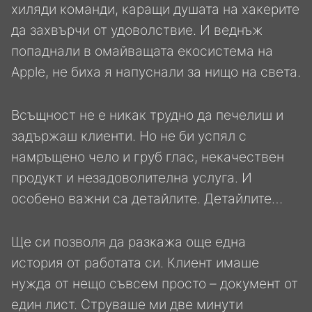
хиляди команди, каращи душата на хакерите
да захвърчи от удоволствие. И веднъж
попаднали в омайващата екосистема на
Apple, не биха я напуснали за нищо на света.
Всъщност не е никак трудно да печелиш и
задържаш клиенти. Но не би успял с
намръщено чело и груб глас, некачествен
продукт и незадоволителна услуга. И
особено важни са детайлите. Детайлите…
Ще си позволя да разкажа още една
история от работата си. Клиент имаше
нужда от нещо съвсем просто – документ от
един лист. Струваше ми две минути